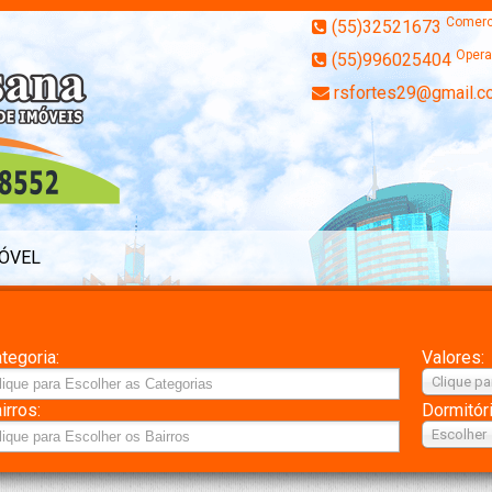
Comerc
(55)32521673
Opera
(55)996025404
rsfortes29@gmail.c
MÓVEL
tegoria:
Valores:
Clique pa
irros:
Dormitór
Escolher