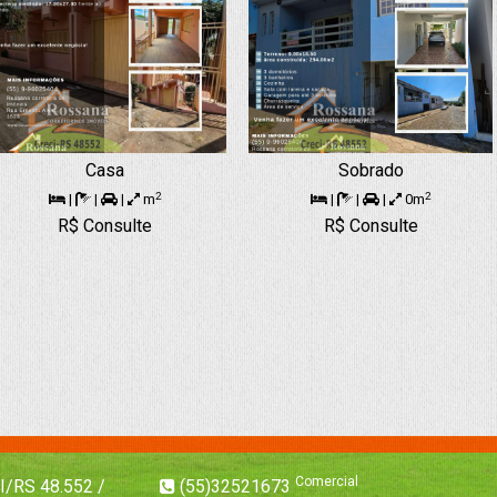
Casa
Sobrado
2
2
|
|
|
m
|
|
|
0m
R$ Consulte
R$ Consulte
Comercial
I/RS 48.552 /
(55)32521673