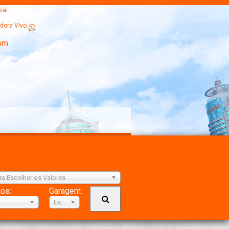
ial
dora Vivo
om
ra Escolher os Valores
ios:
Garagem:
Escolher