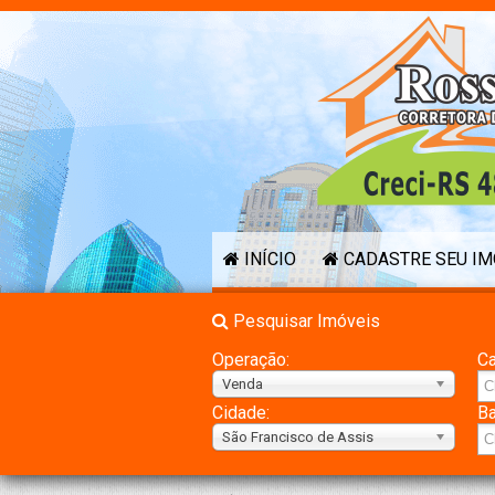
INÍCIO
CADASTRE SEU I
Pesquisar Imóveis
Operação:
Ca
Venda
Cidade:
Ba
São Francisco de Assis