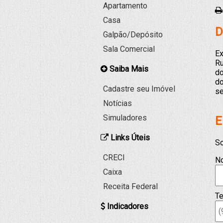
Apartamento
Casa
D
Galpão/Depósito
Sala Comercial
Ex
Ru
Saiba Mais
do
do
Cadastre seu Imóvel
se
Notícias
Simuladores
E
Links Úteis
So
CRECI
N
Caixa
Receita Federal
Te
Indicadores