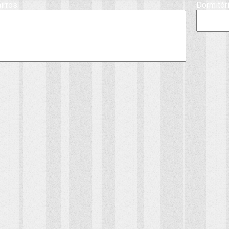
irros:
Dormitór