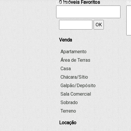
0
Imóveis Favoritos
Cidade:
Ba
Código/Referência:
OK
Venda
Apartamento
Área de Terras
Casa
Chácara/Sítio
Galpão/Depósito
Sala Comercial
Sobrado
Terreno
Locação