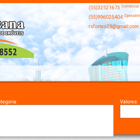
Comercial
(55)32521673
Operador
(55)996025404
rsfortes29@gmail.com
tegoria:
Valores: