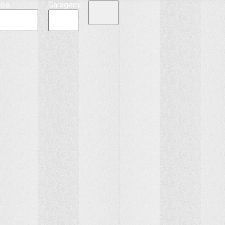
ios:
Garagem: