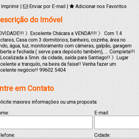
Imprimir
|
Enviar por E-mail
|
Adicionar nos Favoritos
escrição do Imóvel
VIDADE!!! 》Excelente Chácara a VENDA!!!! 》 Com 1.4
ctares, Casa com 3 dormitórios, banheiro, cozinha, área no
ndo, água, luz, monitoramento com câmeras, galpão, garagem
berta e fechada ( serve para depósito também), .... Completa!!!
ocalizada a 5min. da cidade, saída para Santiago!! 》Lugar
celente e tranquilo, na beira da faixa!! Venha fazer um
celente negócio!! 99602 5404
ntre em Contato
licite maiores informações ou uma proposta:
ome:
E-mail:
lefone:
Cidade: