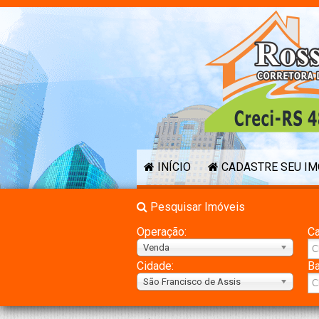
INÍCIO
CADASTRE SEU I
Pesquisar Imóveis
Operação:
Ca
Venda
Cidade:
Ba
São Francisco de Assis