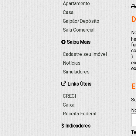
Apartamento
Casa
D
Galpão/Depósito
Sala Comercial
NO
he
Saiba Mais
fu
co
Cadastre seu Imóvel
》L
ex
Notícias
ex
Simuladores
Links Úteis
E
CRECI
So
Caixa
N
Receita Federal
Indicadores
Te