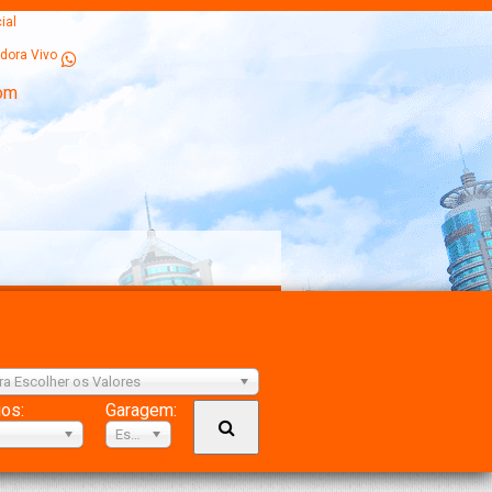
ial
dora Vivo
om
ra Escolher os Valores
ios:
Garagem:
Escolher