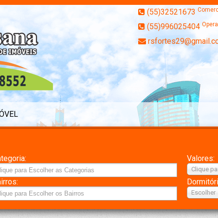
Comerc
(55)32521673
Opera
(55)996025404
rsfortes29@gmail.c
MÓVEL
tegoria:
Valores:
Clique pa
irros:
Dormitór
Escolher